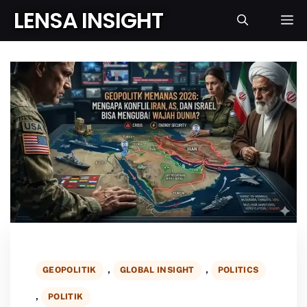
Langsung
LENSA INSIGHT
L
ke
isi
, 
, 
GEOPOLITIK
GLOBAL INSIGHT
POLITICS
, 
POLITIK